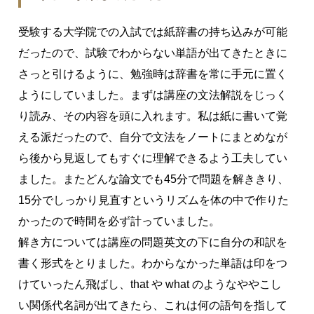
受験する大学院での入試では紙辞書の持ち込みが可能
だったので、試験でわからない単語が出てきたときに
さっと引けるように、勉強時は辞書を常に手元に置く
ようにしていました。まずは講座の文法解説をじっく
り読み、その内容を頭に入れます。私は紙に書いて覚
える派だったので、自分で文法をノートにまとめなが
ら後から見返してもすぐに理解できるよう工夫してい
ました。またどんな論文でも45分で問題を解ききり、
15分でしっかり見直すというリズムを体の中で作りた
かったので時間を必ず計っていました。
解き方については講座の問題英文の下に自分の和訳を
書く形式をとりました。わからなかった単語は印をつ
けていったん飛ばし、that や what のようなややこし
い関係代名詞が出てきたら、これは何の語句を指して