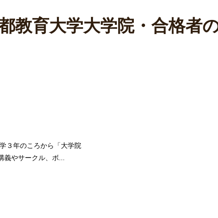
都教育大学大学院・合格者
た
大学３年のころから「大学院
義やサークル、ボ...